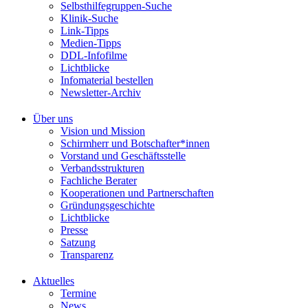
Selbsthilfegruppen-Suche
Klinik-Suche
Link-Tipps
Medien-Tipps
DDL-Infofilme
Lichtblicke
Infomaterial bestellen
Newsletter-Archiv
Über uns
Vision und Mission
Schirmherr und Botschafter*innen
Vorstand und Geschäftsstelle
Verbandsstrukturen
Fachliche Berater
Kooperationen und Partnerschaften
Gründungsgeschichte
Lichtblicke
Presse
Satzung
Transparenz
Aktuelles
Termine
News