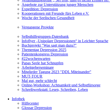
Veranstaltungsreihe „‘Sei froh, dass es nichts Ernstes is
Angebote zur Unterstützung junger Menschen
Expedition: Depression
Kooperationen mit Freunde fürs Leben e.V.
Woche der Seelischen Gesundheit
Vergangene Projekte
Selbsthilfegruppen-Datenbank
Infoflyer „Unipolare Depressionen“ in Leichter Sprache
Buchprojekt "Was sagt man dazu?"
Thementag Depression 2025
Patientenkongress Depression
#22wochenwarten
Papas Seele hat Schnupfen
Arbeitgeberseminare
Mitglieder Tagung 2023 "DDL Miteinander"
MUT-TOUR
Mal gut, mehr schlecht
Online-Workshop: Achtsamkeit und Selbstfürsorge
Schreibwerkstatt: Lesen, Schreiben, Leben
Infothek
Hilfecenter
Glossar Depression