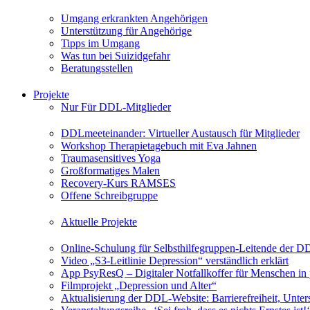
Umgang erkrankten Angehörigen
Unterstützung für Angehörige
Tipps im Umgang
Was tun bei Suizidgefahr
Beratungsstellen
Projekte
Nur Für DDL-Mitglieder
DDLmeeteinander: Virtueller Austausch für Mitglieder
Workshop Therapietagebuch mit Eva Jahnen
Traumasensitives Yoga
Großformatiges Malen
Recovery-Kurs RAMSES
Offene Schreibgruppe
Aktuelle Projekte
Online-Schulung für Selbsthilfegruppen-Leitende der 
Video „S3-Leitlinie Depression“ verständlich erklärt
App PsyResQ – Digitaler Notfallkoffer für Menschen in
Filmprojekt „Depression und Alter“
Aktualisierung der DDL-Website: Barrierefreiheit, Unters