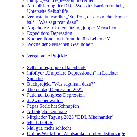
Filmprojekt „Depression und Alter“
Aktualisierung der DDL-Website: Barrierefreiheit,
Unterseite Selbsthilfe
Veranstaltungsreihe „‘Sei froh, dass es nichts Ernstes
ist!‘ – Was sagt man dazu?“
Angebote zur Unterstützung junger Menschen
Expedition: Depression
Kooperationen mit Freunde fürs Leben e.V.
Woche der Seelischen Gesundheit
Vergangene Projekte
Selbsthilfegruppen-Datenbank
Infoflyer „Unipolare Depressionen“ in Leichter
Sprache
Buchprojekt "Was sagt man dazu?"
Thementag Depression 2025
Patientenkongress Depression
#22wochenwarten
Papas Seele hat Schnupfen
Arbeitgeberseminare
Mitglieder Tagung 2023 "DDL Miteinander"
MUT-TOUR
Mal gut, mehr schlecht
Online-Workshop: Achtsamkeit und Selbstfürsorge