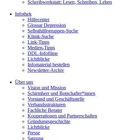
Schreibwerkstatt: Lesen, Schreiben, Leben
Infothek
Hilfecenter
Glossar Depression
Selbsthilfegruppen-Suche
Klinik-Suche
Link-Tipps
Medien-Tipps
DDL-Infofilme
Lichtblicke
Infomaterial bestellen
Newsletter-Archiv
Über uns
Vision und Mission
Schirmherr und Botschafter*innen
Vorstand und Geschäftsstelle
Verbandsstrukturen
Fachliche Berater
Kooperationen und Partnerschaften
Gründungsgeschichte
Lichtblicke
Presse
Satzung