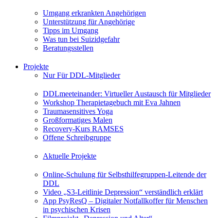
Umgang erkrankten Angehörigen
Unterstützung für Angehörige
Tipps im Umgang
Was tun bei Suizidgefahr
Beratungsstellen
Projekte
Nur Für DDL-Mitglieder
DDLmeeteinander: Virtueller Austausch für Mitglieder
Workshop Therapietagebuch mit Eva Jahnen
Traumasensitives Yoga
Großformatiges Malen
Recovery-Kurs RAMSES
Offene Schreibgruppe
Aktuelle Projekte
Online-Schulung für Selbsthilfegruppen-Leitende der
DDL
Video „S3-Leitlinie Depression“ verständlich erklärt
App PsyResQ – Digitaler Notfallkoffer für Menschen
in psychischen Krisen