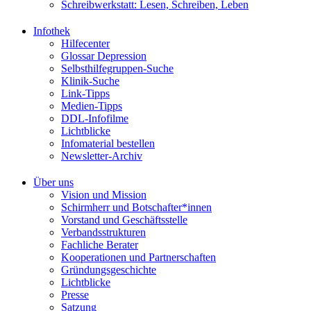
Schreibwerkstatt: Lesen, Schreiben, Leben
Infothek
Hilfecenter
Glossar Depression
Selbsthilfegruppen-Suche
Klinik-Suche
Link-Tipps
Medien-Tipps
DDL-Infofilme
Lichtblicke
Infomaterial bestellen
Newsletter-Archiv
Über uns
Vision und Mission
Schirmherr und Botschafter*innen
Vorstand und Geschäftsstelle
Verbandsstrukturen
Fachliche Berater
Kooperationen und Partnerschaften
Gründungsgeschichte
Lichtblicke
Presse
Satzung