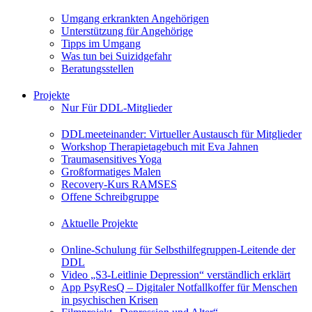
Umgang erkrankten Angehörigen
Unterstützung für Angehörige
Tipps im Umgang
Was tun bei Suizidgefahr
Beratungsstellen
Projekte
Nur Für DDL-Mitglieder
DDLmeeteinander: Virtueller Austausch für Mitglieder
Workshop Therapietagebuch mit Eva Jahnen
Traumasensitives Yoga
Großformatiges Malen
Recovery-Kurs RAMSES
Offene Schreibgruppe
Aktuelle Projekte
Online-Schulung für Selbsthilfegruppen-Leitende der
DDL
Video „S3-Leitlinie Depression“ verständlich erklärt
App PsyResQ – Digitaler Notfallkoffer für Menschen
in psychischen Krisen