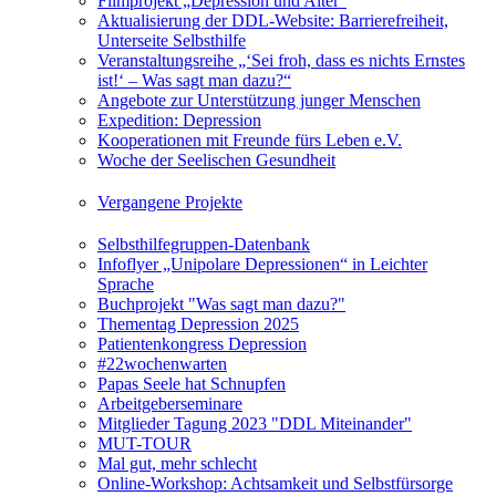
Filmprojekt „Depression und Alter“
Aktualisierung der DDL-Website: Barrierefreiheit,
Unterseite Selbsthilfe
Veranstaltungsreihe „‘Sei froh, dass es nichts Ernstes
ist!‘ – Was sagt man dazu?“
Angebote zur Unterstützung junger Menschen
Expedition: Depression
Kooperationen mit Freunde fürs Leben e.V.
Woche der Seelischen Gesundheit
Vergangene Projekte
Selbsthilfegruppen-Datenbank
Infoflyer „Unipolare Depressionen“ in Leichter
Sprache
Buchprojekt "Was sagt man dazu?"
Thementag Depression 2025
Patientenkongress Depression
#22wochenwarten
Papas Seele hat Schnupfen
Arbeitgeberseminare
Mitglieder Tagung 2023 "DDL Miteinander"
MUT-TOUR
Mal gut, mehr schlecht
Online-Workshop: Achtsamkeit und Selbstfürsorge