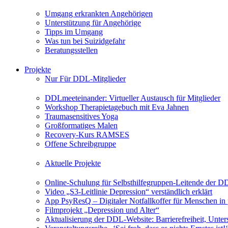
Umgang erkrankten Angehörigen
Unterstützung für Angehörige
Tipps im Umgang
Was tun bei Suizidgefahr
Beratungsstellen
Projekte
Nur Für DDL-Mitglieder
DDLmeeteinander: Virtueller Austausch für Mitglieder
Workshop Therapietagebuch mit Eva Jahnen
Traumasensitives Yoga
Großformatiges Malen
Recovery-Kurs RAMSES
Offene Schreibgruppe
Aktuelle Projekte
Online-Schulung für Selbsthilfegruppen-Leitende der 
Video „S3-Leitlinie Depression“ verständlich erklärt
App PsyResQ – Digitaler Notfallkoffer für Menschen in
Filmprojekt „Depression und Alter“
Aktualisierung der DDL-Website: Barrierefreiheit, Unters