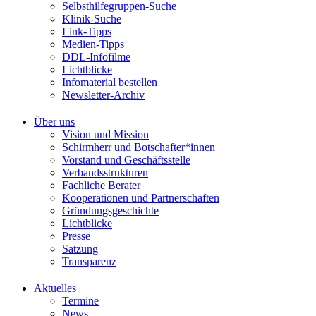
Selbsthilfegruppen-Suche
Klinik-Suche
Link-Tipps
Medien-Tipps
DDL-Infofilme
Lichtblicke
Infomaterial bestellen
Newsletter-Archiv
Über uns
Vision und Mission
Schirmherr und Botschafter*innen
Vorstand und Geschäftsstelle
Verbandsstrukturen
Fachliche Berater
Kooperationen und Partnerschaften
Gründungsgeschichte
Lichtblicke
Presse
Satzung
Transparenz
Aktuelles
Termine
News