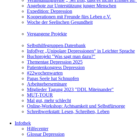
Veranstaltungsreihe „‘Sei froh, dass es nichts Ernstes is
Angebote zur Unterstützung junger Menschen
Expedition: Depression
Kooperationen mit Freunde fürs Leben e.V.
Woche der Seelischen Gesundheit
Vergangene Projekte
Selbsthilfegruppen-Datenbank
Infoflyer „Unipolare Depressionen“ in Leichter Sprache
Buchprojekt "Was sagt man dazu?"
Thementag Depression 2025
Patientenkongress Depression
#22wochenwarten
Papas Seele hat Schnupfen
Arbeitgeberseminare
Mitglieder Tagung 2023 "DDL Miteinander"
MUT-TOUR
Mal gut, mehr schlecht
Online-Workshop: Achtsamkeit und Selbstfürsorge
Schreibwerkstatt: Lesen, Schreiben, Leben
Infothek
Hilfecenter
Glossar Depression