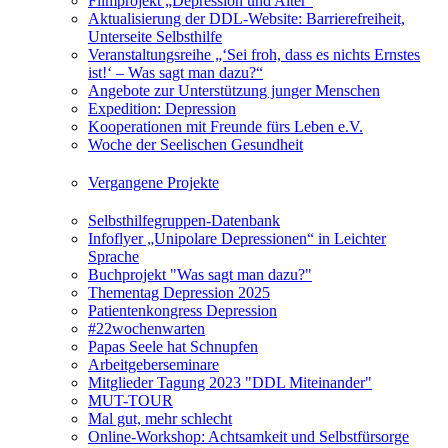
Filmprojekt „Depression und Alter“
Aktualisierung der DDL-Website: Barrierefreiheit,
Unterseite Selbsthilfe
Veranstaltungsreihe „‘Sei froh, dass es nichts Ernstes
ist!‘ – Was sagt man dazu?“
Angebote zur Unterstützung junger Menschen
Expedition: Depression
Kooperationen mit Freunde fürs Leben e.V.
Woche der Seelischen Gesundheit
Vergangene Projekte
Selbsthilfegruppen-Datenbank
Infoflyer „Unipolare Depressionen“ in Leichter
Sprache
Buchprojekt "Was sagt man dazu?"
Thementag Depression 2025
Patientenkongress Depression
#22wochenwarten
Papas Seele hat Schnupfen
Arbeitgeberseminare
Mitglieder Tagung 2023 "DDL Miteinander"
MUT-TOUR
Mal gut, mehr schlecht
Online-Workshop: Achtsamkeit und Selbstfürsorge