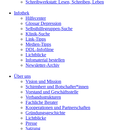
Schreibwerkstatt: Lesen, Schreiben, Leben
Infothek
Hilfecenter
Glossar Depression
Selbsthilfegruppen-Suche
Klinik-Suche
Link-Tipps
Medien-Tipps
DDL-Infofilme
Lichtblicke
Infomaterial bestellen
Newsletter-Archiv
Über uns
Vision und Mission
Schirmherr und Botschafter*innen
Vorstand und Geschäftsstelle
Verbandsstrukturen
Fachliche Berater
Kooperationen und Partnerschaften
Gründungsgeschichte
Lichtblicke
Presse
Satzung