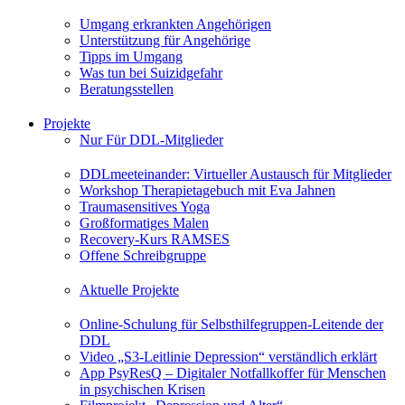
Umgang erkrankten Angehörigen
Unterstützung für Angehörige
Tipps im Umgang
Was tun bei Suizidgefahr
Beratungsstellen
Projekte
Nur Für DDL-Mitglieder
DDLmeeteinander: Virtueller Austausch für Mitglieder
Workshop Therapietagebuch mit Eva Jahnen
Traumasensitives Yoga
Großformatiges Malen
Recovery-Kurs RAMSES
Offene Schreibgruppe
Aktuelle Projekte
Online-Schulung für Selbsthilfegruppen-Leitende der
DDL
Video „S3-Leitlinie Depression“ verständlich erklärt
App PsyResQ – Digitaler Notfallkoffer für Menschen
in psychischen Krisen