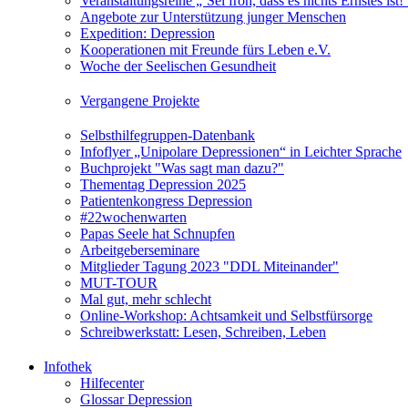
Veranstaltungsreihe „‘Sei froh, dass es nichts Ernstes is
Angebote zur Unterstützung junger Menschen
Expedition: Depression
Kooperationen mit Freunde fürs Leben e.V.
Woche der Seelischen Gesundheit
Vergangene Projekte
Selbsthilfegruppen-Datenbank
Infoflyer „Unipolare Depressionen“ in Leichter Sprache
Buchprojekt "Was sagt man dazu?"
Thementag Depression 2025
Patientenkongress Depression
#22wochenwarten
Papas Seele hat Schnupfen
Arbeitgeberseminare
Mitglieder Tagung 2023 "DDL Miteinander"
MUT-TOUR
Mal gut, mehr schlecht
Online-Workshop: Achtsamkeit und Selbstfürsorge
Schreibwerkstatt: Lesen, Schreiben, Leben
Infothek
Hilfecenter
Glossar Depression