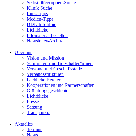
Selbsthilfegruppen-Suche
Klinik-Suche
Link-Tipps
Medien-Tipps
DDL-Infofilme
Lichtblicke
Infomaterial bestellen
Newsletter-Archiv
Über uns
Vision und Mission
Schirmherr und Botschafter*innen
Vorstand und Geschäftsstelle
Verbandsstrukturen
Fachliche Berater
Kooperationen und Partnerschaften
Gründungsgeschichte
Lichtblicke
Presse
Satzung
Transparenz
Aktuelles
Termine
News