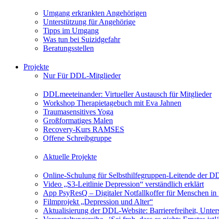
Umgang erkrankten Angehörigen
Unterstützung für Angehörige
Tipps im Umgang
Was tun bei Suizidgefahr
Beratungsstellen
Projekte
Nur Für DDL-Mitglieder
DDLmeeteinander: Virtueller Austausch für Mitglieder
Workshop Therapietagebuch mit Eva Jahnen
Traumasensitives Yoga
Großformatiges Malen
Recovery-Kurs RAMSES
Offene Schreibgruppe
Aktuelle Projekte
Online-Schulung für Selbsthilfegruppen-Leitende der 
Video „S3-Leitlinie Depression“ verständlich erklärt
App PsyResQ – Digitaler Notfallkoffer für Menschen in
Filmprojekt „Depression und Alter“
Aktualisierung der DDL-Website: Barrierefreiheit, Unters