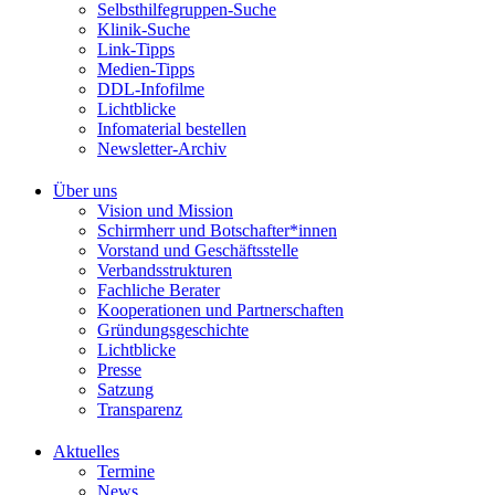
Selbsthilfegruppen-Suche
Klinik-Suche
Link-Tipps
Medien-Tipps
DDL-Infofilme
Lichtblicke
Infomaterial bestellen
Newsletter-Archiv
Über uns
Vision und Mission
Schirmherr und Botschafter*innen
Vorstand und Geschäftsstelle
Verbandsstrukturen
Fachliche Berater
Kooperationen und Partnerschaften
Gründungsgeschichte
Lichtblicke
Presse
Satzung
Transparenz
Aktuelles
Termine
News