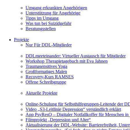
Umgang erkrankten Angehörigen
Unterstützung für Angehörige
Tipps im Umgang
Was tun bei Suizidgefahr
Beratungsstellen
Projekte
Nur Für DDL-Mitglieder
DDLmeeteinander: Virtueller Austausch für Mitglieder
Workshop Therapietagebuch mit Eva Jahnen
Traumasensitives Yoga
Großformatiges Malen
Recovery-Kurs RAMSES
Offene Schreibgruppe
Aktuelle Projekte
Online-Schulung für Selbsthilfegruppen-Leitende der 
Video „S3-Leitlinie Depression“ verständlich erklärt
App PsyResQ – Digitaler Notfallkoffer für Menschen in
Filmprojekt „Depression und Alter“
Aktualisierung der DDL-Website: Barrierefreiheit, Unters