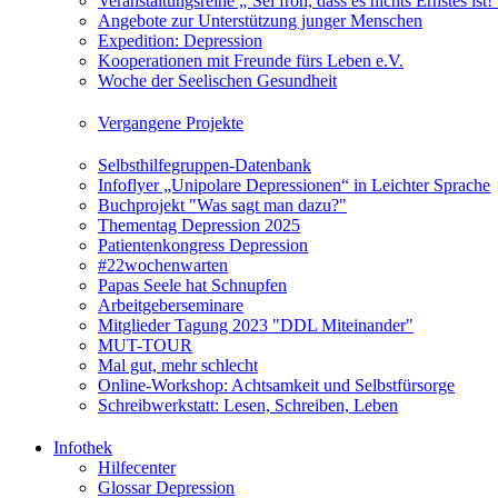
Veranstaltungsreihe „‘Sei froh, dass es nichts Ernstes is
Angebote zur Unterstützung junger Menschen
Expedition: Depression
Kooperationen mit Freunde fürs Leben e.V.
Woche der Seelischen Gesundheit
Vergangene Projekte
Selbsthilfegruppen-Datenbank
Infoflyer „Unipolare Depressionen“ in Leichter Sprache
Buchprojekt "Was sagt man dazu?"
Thementag Depression 2025
Patientenkongress Depression
#22wochenwarten
Papas Seele hat Schnupfen
Arbeitgeberseminare
Mitglieder Tagung 2023 "DDL Miteinander"
MUT-TOUR
Mal gut, mehr schlecht
Online-Workshop: Achtsamkeit und Selbstfürsorge
Schreibwerkstatt: Lesen, Schreiben, Leben
Infothek
Hilfecenter
Glossar Depression