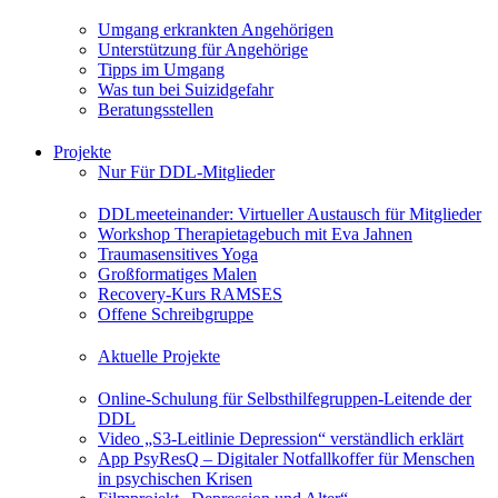
Umgang erkrankten Angehörigen
Unterstützung für Angehörige
Tipps im Umgang
Was tun bei Suizidgefahr
Beratungsstellen
Projekte
Nur Für DDL-Mitglieder
DDLmeeteinander: Virtueller Austausch für Mitglieder
Workshop Therapietagebuch mit Eva Jahnen
Traumasensitives Yoga
Großformatiges Malen
Recovery-Kurs RAMSES
Offene Schreibgruppe
Aktuelle Projekte
Online-Schulung für Selbsthilfegruppen-Leitende der
DDL
Video „S3-Leitlinie Depression“ verständlich erklärt
App PsyResQ – Digitaler Notfallkoffer für Menschen
in psychischen Krisen