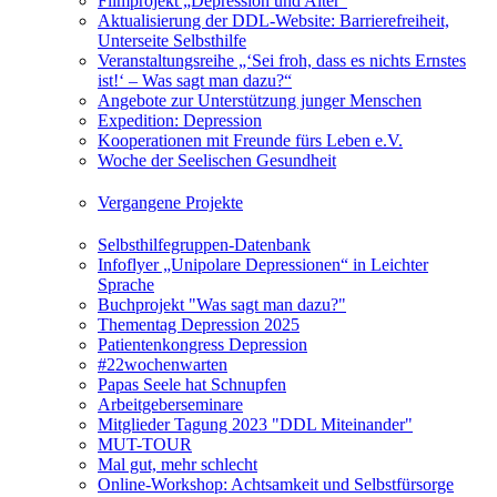
Filmprojekt „Depression und Alter“
Aktualisierung der DDL-Website: Barrierefreiheit,
Unterseite Selbsthilfe
Veranstaltungsreihe „‘Sei froh, dass es nichts Ernstes
ist!‘ – Was sagt man dazu?“
Angebote zur Unterstützung junger Menschen
Expedition: Depression
Kooperationen mit Freunde fürs Leben e.V.
Woche der Seelischen Gesundheit
Vergangene Projekte
Selbsthilfegruppen-Datenbank
Infoflyer „Unipolare Depressionen“ in Leichter
Sprache
Buchprojekt "Was sagt man dazu?"
Thementag Depression 2025
Patientenkongress Depression
#22wochenwarten
Papas Seele hat Schnupfen
Arbeitgeberseminare
Mitglieder Tagung 2023 "DDL Miteinander"
MUT-TOUR
Mal gut, mehr schlecht
Online-Workshop: Achtsamkeit und Selbstfürsorge