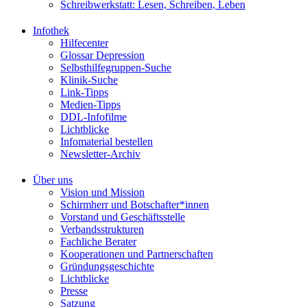
Schreibwerkstatt: Lesen, Schreiben, Leben
Infothek
Hilfecenter
Glossar Depression
Selbsthilfegruppen-Suche
Klinik-Suche
Link-Tipps
Medien-Tipps
DDL-Infofilme
Lichtblicke
Infomaterial bestellen
Newsletter-Archiv
Über uns
Vision und Mission
Schirmherr und Botschafter*innen
Vorstand und Geschäftsstelle
Verbandsstrukturen
Fachliche Berater
Kooperationen und Partnerschaften
Gründungsgeschichte
Lichtblicke
Presse
Satzung