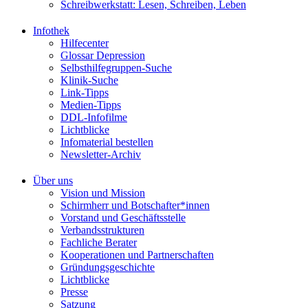
Schreibwerkstatt: Lesen, Schreiben, Leben
Infothek
Hilfecenter
Glossar Depression
Selbsthilfegruppen-Suche
Klinik-Suche
Link-Tipps
Medien-Tipps
DDL-Infofilme
Lichtblicke
Infomaterial bestellen
Newsletter-Archiv
Über uns
Vision und Mission
Schirmherr und Botschafter*innen
Vorstand und Geschäftsstelle
Verbandsstrukturen
Fachliche Berater
Kooperationen und Partnerschaften
Gründungsgeschichte
Lichtblicke
Presse
Satzung