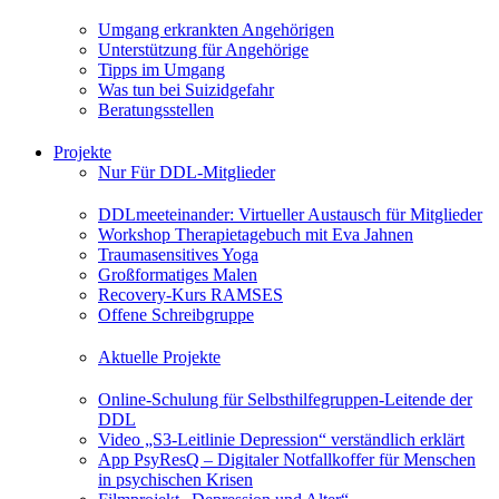
Umgang erkrankten Angehörigen
Unterstützung für Angehörige
Tipps im Umgang
Was tun bei Suizidgefahr
Beratungsstellen
Projekte
Nur Für DDL-Mitglieder
DDLmeeteinander: Virtueller Austausch für Mitglieder
Workshop Therapietagebuch mit Eva Jahnen
Traumasensitives Yoga
Großformatiges Malen
Recovery-Kurs RAMSES
Offene Schreibgruppe
Aktuelle Projekte
Online-Schulung für Selbsthilfegruppen-Leitende der
DDL
Video „S3-Leitlinie Depression“ verständlich erklärt
App PsyResQ – Digitaler Notfallkoffer für Menschen
in psychischen Krisen