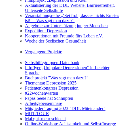
Filmprojekt „Depression und Alter“
Aktualisierung der DDL-Website: Barrierefreiheit,
Unterseite Selbsthilfe
Veranstaltungsreihe „‘Sei froh, dass es nichts Ernstes
ist!‘ – Was sagt man dazu?“
Angebote zur Unterstützung junger Menschen
Expedition: Depression
Kooperationen mit Freunde fürs Leben e.V.
Woche der Seelischen Gesundheit
Vergangene Projekte
Selbsthilfegruppen-Datenbank
Infoflyer „Unipolare Depressionen“ in Leichter
Sprache
Buchprojekt "Was sagt man dazu?"
Thementag Depression 2025
Patientenkongress Depression
#22wochenwarten
Papas Seele hat Schnupfen
Arbeitgeberseminare
Mitglieder Tagung 2023 "DDL Miteinander"
MUT-TOUR
Mal gut, mehr schlecht
Online-Workshop: Achtsamkeit und Selbstfürsorge