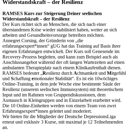
Widerstandskraft – der Resilienz
RAMSES Kurs zur Steigerung Deiner seelischen
Widerstandskraft – der Resilienz
Der Kurs richtet sich an Menschen, die sich nach einer
überstandenen Krise wieder stabilisiert haben, weiter an sich
arbeiten und Gesundheitsvorsorge betreiben möchten.
Annegret Corsing, der Gründerin von „die
erfahrungsexpert*innen“ gUG hat das Training auf Basis ihrer
eigenen Erfahrungen entwickelt. Der Kurs soll Genesende im
Recovery-Prozess begleiten, und kann zum Beispiel auch als
Anschlussangebot während der oft langen Wartezeiten auf einen
ambulanten Therapieplatz nach einem Klinikaufenthalt dienen.
RAMSES bedeutet „
R
esilienz durch
A
chtsamkeit und
M
itgefühl
und
S
chaffung
e
motionaler
S
tabilität“. Es ist ein 10wöchiges
Online-Training, in dem jede Woche eine bestimmte Säule der
Resilienz (unserem seelischen Immunsystem) mit theoretischem
Input und im Rahmen von Gruppendiskussionen, dem
Austausch in Kleingruppen und in Einzelarbeit erarbeitet wird.
Die 10 Online-Einheiten werden von einem Team von zwei
Erfahrungsexpert*innen geleitet und moderiert.
Wir bieten für die Mitglieder der Deutsche DepressionsLiga
erneut und exklusiv 3 Kurse, mit maximal je 12 Teilnehmenden
an.