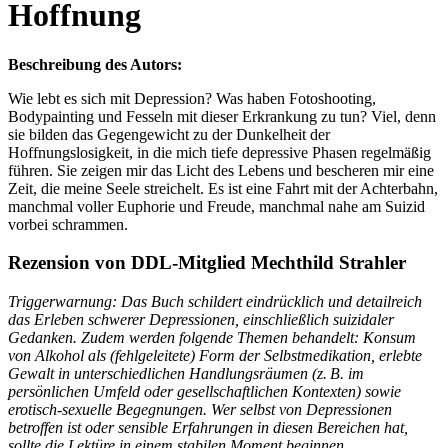
Hoffnung
Beschreibung des Autors:
Wie lebt es sich mit Depression? Was haben Fotoshooting,
Bodypainting und Fesseln mit dieser Erkrankung zu tun? Viel, denn
sie bilden das Gegengewicht zu der Dunkelheit der
Hoffnungslosigkeit, in die mich tiefe depressive Phasen regelmäßig
führen. Sie zeigen mir das Licht des Lebens und bescheren mir eine
Zeit, die meine Seele streichelt. Es ist eine Fahrt mit der Achterbahn,
manchmal voller Euphorie und Freude, manchmal nahe am Suizid
vorbei schrammen.
Rezension von DDL-Mitglied Mechthild Strahler
Triggerwarnung: Das Buch schildert eindrücklich und detailreich
das Erleben schwerer Depressionen, einschließlich suizidaler
Gedanken. Zudem werden folgende Themen behandelt: Konsum
von Alkohol als (fehlgeleitete) Form der Selbstmedikation, erlebte
Gewalt in unterschiedlichen Handlungsräumen (z. B. im
persönlichen Umfeld oder gesellschaftlichen Kontexten) sowie
erotisch-sexuelle Begegnungen. Wer selbst von Depressionen
betroffen ist oder sensible Erfahrungen in diesen Bereichen hat,
sollte die Lektüre in einem stabilen Moment beginnen.