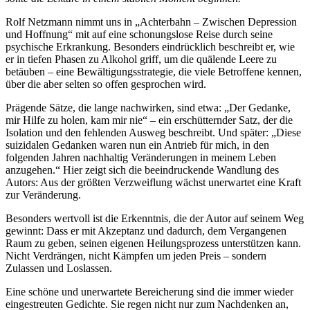
Rolf Netzmann nimmt uns in „Achterbahn – Zwischen Depression
und Hoffnung“ mit auf eine schonungslose Reise durch seine
psychische Erkrankung. Besonders eindrücklich beschreibt er, wie
er in tiefen Phasen zu Alkohol griff, um die quälende Leere zu
betäuben – eine Bewältigungsstrategie, die viele Betroffene kennen,
über die aber selten so offen gesprochen wird.
Prägende Sätze, die lange nachwirken, sind etwa: „Der Gedanke,
mir Hilfe zu holen, kam mir nie“ – ein erschütternder Satz, der die
Isolation und den fehlenden Ausweg beschreibt. Und später: „Diese
suizidalen Gedanken waren nun ein Antrieb für mich, in den
folgenden Jahren nachhaltig Veränderungen in meinem Leben
anzugehen.“ Hier zeigt sich die beeindruckende Wandlung des
Autors: Aus der größten Verzweiflung wächst unerwartet eine Kraft
zur Veränderung.
Besonders wertvoll ist die Erkenntnis, die der Autor auf seinem Weg
gewinnt: Dass er mit Akzeptanz und dadurch, dem Vergangenen
Raum zu geben, seinen eigenen Heilungsprozess unterstützen kann.
Nicht Verdrängen, nicht Kämpfen um jeden Preis – sondern
Zulassen und Loslassen.
Eine schöne und unerwartete Bereicherung sind die immer wieder
eingestreuten Gedichte. Sie regen nicht nur zum Nachdenken an,