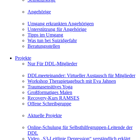
Angehörige
Umgang erkrankten Angehörigen
Unterstützung für Angehörige
Tipps im Umgang
Was tun bei Suizidgefahr
Beratungsstellen
Projekte
Nur Für DDL-Mitglieder
DDLmeeteinander: Virtueller Austausch für Mitglieder
Workshop Therapietagebuch mit Eva Jahnen
Traumasensitives Yoga
Großformatiges Malen
Recovery-Kurs RAMSES
Offene Schreibgruppe
Aktuelle Projekte
Online-Schulung für Selbsthilfegruppen-Leitende der
DDL
Video „S3-Leitlinie Depression“ verständlich erklärt