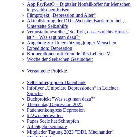
App PsyResQ – Digitaler Notfallkoffer für Menschen
in psychischen Krisen
Filmprojekt „Depression und Alter“
Aktualisierung der DDL-Website: Barrierefreiheit,
Unterseite Selbsthilfe
Veranstaltungsreihe „‘Sei froh, dass es nichts Ernstes
ist!‘ – Was sagt man dazu?“
Angebote zur Unterstützung junger Menschen
Expedition: Depression
Kooperationen mit Freunde fürs Leben e.V.
Woche der Seelischen Gesundheit
Vergangene Projekte
Selbsthilfegruppen-Datenbank
Infoflyer „Unipolare Depressionen“ in Leichter
Sprache
Buchprojekt "Was sagt man dazu?"
Thementag Depression 2025
Patientenkongress Depression
#22wochenwarten
Papas Seele hat Schnupfen
Arbeitgeberseminare
Mitglieder Tagung 2023 "DDL Miteinander"