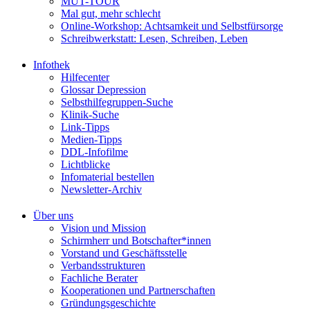
MUT-TOUR
Mal gut, mehr schlecht
Online-Workshop: Achtsamkeit und Selbstfürsorge
Schreibwerkstatt: Lesen, Schreiben, Leben
Infothek
Hilfecenter
Glossar Depression
Selbsthilfegruppen-Suche
Klinik-Suche
Link-Tipps
Medien-Tipps
DDL-Infofilme
Lichtblicke
Infomaterial bestellen
Newsletter-Archiv
Über uns
Vision und Mission
Schirmherr und Botschafter*innen
Vorstand und Geschäftsstelle
Verbandsstrukturen
Fachliche Berater
Kooperationen und Partnerschaften
Gründungsgeschichte