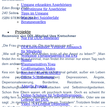
Umgang erkrankten Angehörigen
Eden Books 2020
Unterstützung für Angehörige
240 Seiten
Tipps im Umgang
Was tun bei Suizidgefahr
ISBN 9783959102544
Beratungsstellen
Projekte
Rezension von DDL-Mitglied Uwe Kretschmer
Nur Für DDL-Mitglieder
„Die Frau muss gar nix. Die macht was sie will.“
DDLmeeteinander: Virtueller Austausch
für Mitglieder
„Wie soll man den Mut finden trotz all der Angst zu leben?“ „Man
Workshop Therapietagebuch mit Eva
findet ihn nicht auf einmal, man findet ihn immer nur einen Tag nach
Jahnen
dem anderen.“
Traumasensitives Yoga
Großformatiges Malen
Kea von Garnier hat fast alles schon mal gehabt, außer ein Leben
Recovery-Kurs RAMSES
Offene Schreibgruppe
ohne psychische Erkankung(en). Depressionen, Ängste,
Depersonaliesierung, Borderline, Reizdarm, Anorexie,
Aktuelle Projekte
Beziehungssucht und Panikattacken und Selbstmordgedanken.
Schon Ihre Eltern waren oft psychisch krank. Doch es scheint Ihr
Online-Schulung für Selbsthilfegruppen-
völlig fern zu liegen, deshalb nicht sehr gerne zu leben. Oder wie sie
Leitende der DDL
sagt: „In meinem Fall geht es um ein Trotzdem“.Trotzdem findet sie
Video „S3-Leitlinie Depression“