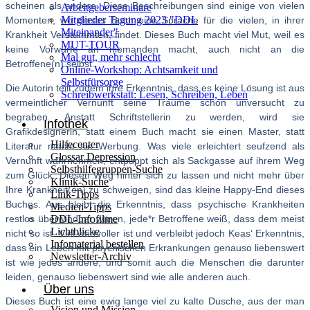
scheinen als andere. Diese Beschreibungen sind einige von vielen
Arbeitgeberseminare
Mitglieder Tagung 2023 "DDL
Momenten, wo dieses Buch eine Sprache für die vielen, in ihrer
Miteinander"
Krankheit Verstummten, findet. Dieses Buch macht viel Mut, weil es
MUT-TOUR
keine Vorwürfe an niemanden macht, auch nicht an die
Mal gut, mehr schlecht
Betroffene(n) selbst.
Online-Workshop: Achtsamkeit und
Selbstfürsorge
Die Autorin teilt zudem ihre Erkenntnis, dass es keine Lösung ist aus
Schreibwerkstatt: Lesen, Schreiben, Leben
vermeintlicher Vernunft seine Träume schon unversucht zu
begraben. Anstatt Schriftstellerin zu werden, wird sie
Infothek
Grafikdesignerin, statt einem Buch macht sie einen Master, statt
Hilfecenter
Literatur macht sie Werbung. Was viele erleichtert seufzend als
Glossar Depression
Vernunft wahrnehmen, entpuppt sich als Sackgasse auf ihrem Weg
Selbsthilfegruppen-Suche
zum Glück. Diesen Weg hinter sich zu lassen und nicht mehr über
Klinik-Suche
Ihre Krankheit(en) zu schweigen, sind das kleine Happy-End dieses
Link-Tipps
Buches. Aus bleibt die Erkenntnis, dass psychische Krankheiten
Medien-Tipps
restlos überwindbar wären, jede*r Betroffene weiß, dass dem meist
DDL-Infofilme
Lichtblicke
nicht so ist. Viel wertvoller ist und verbleibt jedoch Keas‘ Erkenntnis,
Infomaterial bestellen
dass ein Leben mit psychischen Erkrankungen genauso liebenswert
Newsletter-Archiv
ist wie jedes andere, und somit auch die Menschen die darunter
leiden, genauso liebenswert sind wie alle anderen auch.
Über uns
Dieses Buch ist eine ewig lange viel zu kalte Dusche, aus der man
Vision und Mission