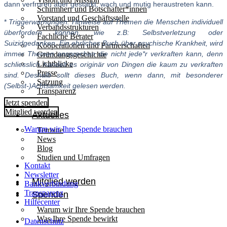
dann verfroren aber gestärkt, wach und mutig heraustreten kann.
Schirmherr und Botschafter*innen
Vorstand und Geschäftsstelle
*
Triggerwarnungen: Hinweise auf Themen die Menschen individuell
Verbandsstrukturen
überfordern können, wie z.B: Selbstverletzung oder
Fachliche Berater
Suizidgedanken. Ein ehrliches Buch über psychische Krankheit, wird
Kooperationen und Partnerschaften
immer Themen ansprechen die nicht jede*r verkraften kann, denn
Gründungsgeschichte
Lichtblicke
schliesslich handelt es originär von Dingen die kaum zu verkraften
Presse
sind. Deshalb sollt dieses Buch, wenn dann, mit besonderer
Satzung
(Selbst-)Achtsamkeit gelesen werden.
Transparenz
Jetzt spenden
Mitglied werden
Aktuelles
Warum wir Ihre Spende brauchen
Termine
News
Blog
Studien und Umfragen
Kontakt
Newsletter
Mitglied werden
Bankverbindung
Transparenz
Spenden
Hilfecenter
Warum wir Ihre Spende brauchen
Was Ihre Spende bewirkt
Datenschutz