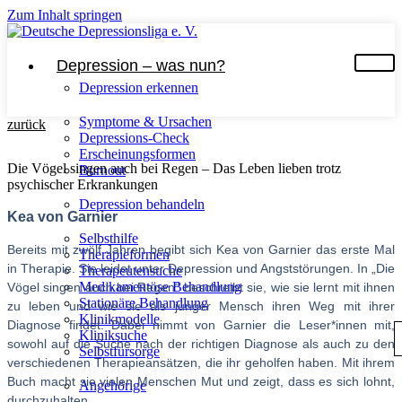
Zum Inhalt springen
Depression – was nun?
Depression erkennen
Symptome & Ursachen
zurück
Depressions-Check
Erscheinungsformen
Die Vögel singen auch bei Regen – Das Leben lieben trotz
Burnout
psychischer Erkrankungen
Depression behandeln
Kea von Garnier
Selbsthilfe
Bereits mit zwölf Jahren begibt sich Kea von Garnier das erste Mal
Therapieformen
in Therapie. Sie leidet unter Depression und Angststörungen. In „Die
Therapeutensuche
Medikamentöse Behandlung
Vögel singen auch bei Regen“ beschreibt sie, wie sie lernt mit ihnen
Stationäre Behandlung
zu leben und wie sie als junger Mensch ihren Weg mit ihrer
Klinikmodelle
Diagnose findet. Dabei nimmt von Garnier die Leser*innen mit,
Kliniksuche
sowohl auf die Suche nach der richtigen Diagnose als auch zu den
Selbstfürsorge
verschiedenen Therapieansätzen, die ihr geholfen haben. Mit ihrem
Buch macht sie vielen Menschen Mut und zeigt, dass es sich lohnt,
Angehörige
durchzuhalten.