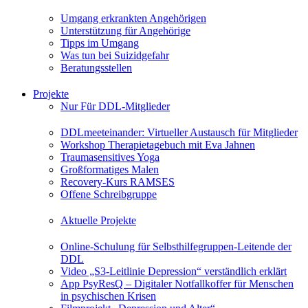
Umgang erkrankten Angehörigen
Unterstützung für Angehörige
Tipps im Umgang
Was tun bei Suizidgefahr
Beratungsstellen
Projekte
Nur Für DDL-Mitglieder
DDLmeeteinander: Virtueller Austausch für Mitglieder
Workshop Therapietagebuch mit Eva Jahnen
Traumasensitives Yoga
Großformatiges Malen
Recovery-Kurs RAMSES
Offene Schreibgruppe
Aktuelle Projekte
Online-Schulung für Selbsthilfegruppen-Leitende der
DDL
Video „S3-Leitlinie Depression“ verständlich erklärt
App PsyResQ – Digitaler Notfallkoffer für Menschen
in psychischen Krisen