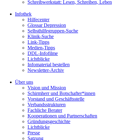
Schreibwerkstatt: Lesen, Schreiben, Leben
Infothek
Hilfecenter
Glossar Depression
Selbsthilfegruppen-Suche
Klinik-Suche
Link-Tipps
Medien-Tipps
DDL-Infofilme
Lichtblicke
Infomaterial bestellen
Newsletter-Archiv
Über uns
Vision und Mission
Schirmherr und Botschafter*innen
Vorstand und Geschäftsstelle
Verbandsstrukturen
Fachliche Berater
Kooperationen und Partnerschaften
Gründungsgeschichte
Lichtblicke
Presse
Satzung