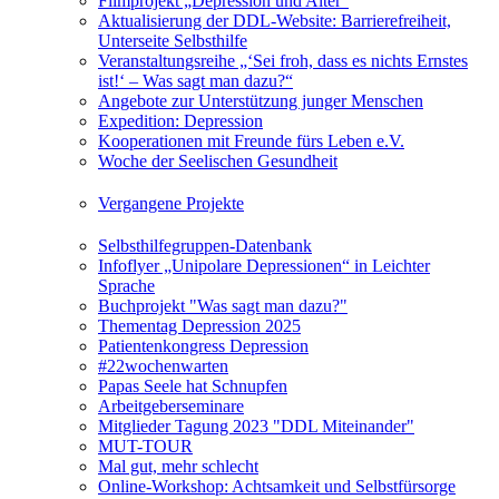
Filmprojekt „Depression und Alter“
Aktualisierung der DDL-Website: Barrierefreiheit,
Unterseite Selbsthilfe
Veranstaltungsreihe „‘Sei froh, dass es nichts Ernstes
ist!‘ – Was sagt man dazu?“
Angebote zur Unterstützung junger Menschen
Expedition: Depression
Kooperationen mit Freunde fürs Leben e.V.
Woche der Seelischen Gesundheit
Vergangene Projekte
Selbsthilfegruppen-Datenbank
Infoflyer „Unipolare Depressionen“ in Leichter
Sprache
Buchprojekt "Was sagt man dazu?"
Thementag Depression 2025
Patientenkongress Depression
#22wochenwarten
Papas Seele hat Schnupfen
Arbeitgeberseminare
Mitglieder Tagung 2023 "DDL Miteinander"
MUT-TOUR
Mal gut, mehr schlecht
Online-Workshop: Achtsamkeit und Selbstfürsorge