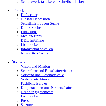
Schreibwerkstatt: Lesen, Schreiben, Leben
Infothek
Hilfecenter
Glossar Depression
Selbsthilfegruppen-Suche
Klinik-Suche
Link-Tipps
Medien-Tipps
DDL-Infofilme
Lichtblicke
Infomaterial bestellen
Newsletter-Archiv
Über uns
Vision und Mission
Schirmherr und Botschafter*innen
Vorstand und Geschäftsstelle
Verbandsstrukturen
Fachliche Berater
Kooperationen und Partnerschaften
Gründungsgeschichte
Lichtblicke
Presse
Satzung