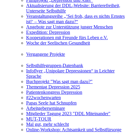
Filmprojekt „Depression und Alter“
Aktualisierung der DDL-Website: Barrierefreiheit,
Unterseite Selbsthilfe
Veranstaltungsreihe „‘Sei froh, dass es nichts Ernstes
ist!‘ – Was sagt man dazu?“
Angebote zur Unterstützung junger Menschen
Expedition: Depression
Kooperationen mit Freunde fürs Leben e.V.
Woche der Seelischen Gesundheit
Vergangene Projekte
Selbsthilfegruppen-Datenbank
Infoflyer „Unipolare Depressionen“ in Leichter
Sprache
Buchprojekt "Was sagt man dazu?"
Thementag Depression 2025
Patientenkongress Depression
#22wochenwarten
Papas Seele hat Schnupfen
Arbeitgeberseminare
Mitglieder Tagung 2023 "DDL Miteinander"
MUT-TOUR
Mal gut, mehr schlecht
Online-Workshop: Achtsamkeit und Selbstfürsorge