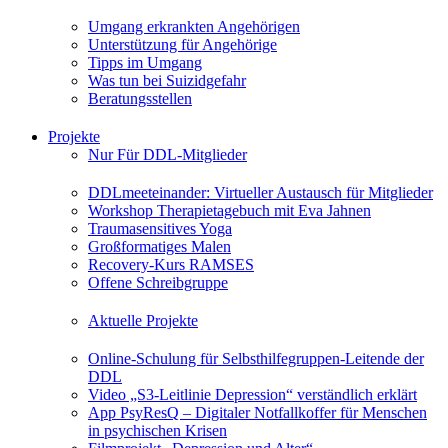
Umgang erkrankten Angehörigen
Unterstützung für Angehörige
Tipps im Umgang
Was tun bei Suizidgefahr
Beratungsstellen
Projekte
Nur Für DDL-Mitglieder
DDLmeeteinander: Virtueller Austausch für Mitglieder
Workshop Therapietagebuch mit Eva Jahnen
Traumasensitives Yoga
Großformatiges Malen
Recovery-Kurs RAMSES
Offene Schreibgruppe
Aktuelle Projekte
Online-Schulung für Selbsthilfegruppen-Leitende der
DDL
Video „S3-Leitlinie Depression“ verständlich erklärt
App PsyResQ – Digitaler Notfallkoffer für Menschen
in psychischen Krisen