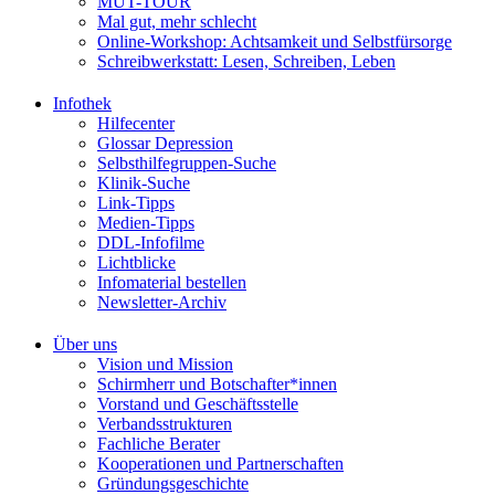
MUT-TOUR
Mal gut, mehr schlecht
Online-Workshop: Achtsamkeit und Selbstfürsorge
Schreibwerkstatt: Lesen, Schreiben, Leben
Infothek
Hilfecenter
Glossar Depression
Selbsthilfegruppen-Suche
Klinik-Suche
Link-Tipps
Medien-Tipps
DDL-Infofilme
Lichtblicke
Infomaterial bestellen
Newsletter-Archiv
Über uns
Vision und Mission
Schirmherr und Botschafter*innen
Vorstand und Geschäftsstelle
Verbandsstrukturen
Fachliche Berater
Kooperationen und Partnerschaften
Gründungsgeschichte