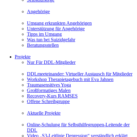
Angehörige
Umgang erkrankten Angehörigen
Unterstützung für Angehörige
Tipps im Umgang
Was tun bei Suizidgefahr
Beratungsstellen
Projekte
Nur Für DDL-Mitglieder
DDLmeeteinander: Virtueller Austausch für Mitglieder
Workshop Therapietagebuch mit Eva Jahnen
Traumasensitives Yoga
Großformatiges Malen
Recovery-Kurs RAMSES
Offene Schreibgruppe
Aktuelle Projekte
Online-Schulung für Selbsthilfegruppen-Leitende der
DDL
Video „S3-Leitlinie Depression“ verständlich erklärt