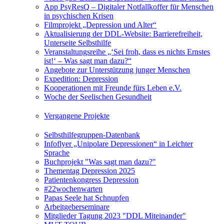
App PsyResQ – Digitaler Notfallkoffer für Menschen
in psychischen Krisen
Filmprojekt „Depression und Alter“
Aktualisierung der DDL-Website: Barrierefreiheit,
Unterseite Selbsthilfe
Veranstaltungsreihe „‘Sei froh, dass es nichts Ernstes
ist!‘ – Was sagt man dazu?“
Angebote zur Unterstützung junger Menschen
Expedition: Depression
Kooperationen mit Freunde fürs Leben e.V.
Woche der Seelischen Gesundheit
Vergangene Projekte
Selbsthilfegruppen-Datenbank
Infoflyer „Unipolare Depressionen“ in Leichter
Sprache
Buchprojekt "Was sagt man dazu?"
Thementag Depression 2025
Patientenkongress Depression
#22wochenwarten
Papas Seele hat Schnupfen
Arbeitgeberseminare
Mitglieder Tagung 2023 "DDL Miteinander"