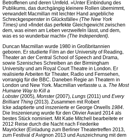
Betroffenen und deren Umfeld. »Unter Einbindung des
Publikums, das durchgängig kleinere Rollen übernimmt,
verwandelt Macmillan mit leichter Hand angebliche
Schreckgespenster in Glücksfälle«
(The New York
Times)
und »findet das perfekte Gleichgewicht zwischen
dem, was einen am Leben verzweifeln lässt, und dem,
was es so wunderbar macht«
(The Independent)
.
Duncan Macmillan
wurde 1980 in Großbritannien
geboren. Er studierte Film an der University of Reading,
Theater an der Central School of Speech and Drama,
sowie Szenisches Schreiben an der Birmingham
University und am Royal Court Theatre in London. Er
realisierte Arbeiten für Theater, Radio und Fernsehen,
vorrangig für die BBC. Daneben Regie an Theatern in
London und New York.
Macmillan
verfasste u. a.
The Most
Humane Way to Kill a
Lobster
(2005),
Monster
(2007),
Lungs
(2011) und
Every
Brilliant Thing
(2013). Zusammen mit
Robert
Icke
adaptierte und inszenierte er
George Orwells
1984
.
Die Inszenierung wurde für den Olivier Award 2014 als
bestes Stück nominiert. Mit
Katie Mitchell
bearbeitete er
2012
Reise durch die Nacht
nach
Friederike
Mayröcker
(Einladung zum Berliner Theatertreffen 2013,
zum Festival d’Avignon 2013 und Auszeichnung mit dem