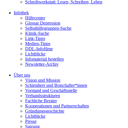
Schreibwerkstatt: Lesen, Schreiben, Leben
Infothek
Hilfecenter
Glossar Depression
Selbsthilfegruppen-Suche
Klinik-Suche
Link-Tipps
Medien-Tipps
DDL-Infofilme
Lichtblicke
Infomaterial bestellen
Newsletter-Archiv
Über uns
Vision und Mission
Schirmherr und Botschafter*innen
Vorstand und Geschäftsstelle
Verbandsstrukturen
Fachliche Berater
Kooperationen und Partnerschaften
Gründungsgeschichte
Lichtblicke
Presse
Satzung