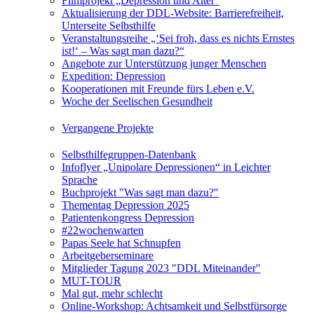
Filmprojekt „Depression und Alter“
Aktualisierung der DDL-Website: Barrierefreiheit,
Unterseite Selbsthilfe
Veranstaltungsreihe „‘Sei froh, dass es nichts Ernstes
ist!‘ – Was sagt man dazu?“
Angebote zur Unterstützung junger Menschen
Expedition: Depression
Kooperationen mit Freunde fürs Leben e.V.
Woche der Seelischen Gesundheit
Vergangene Projekte
Selbsthilfegruppen-Datenbank
Infoflyer „Unipolare Depressionen“ in Leichter
Sprache
Buchprojekt "Was sagt man dazu?"
Thementag Depression 2025
Patientenkongress Depression
#22wochenwarten
Papas Seele hat Schnupfen
Arbeitgeberseminare
Mitglieder Tagung 2023 "DDL Miteinander"
MUT-TOUR
Mal gut, mehr schlecht
Online-Workshop: Achtsamkeit und Selbstfürsorge