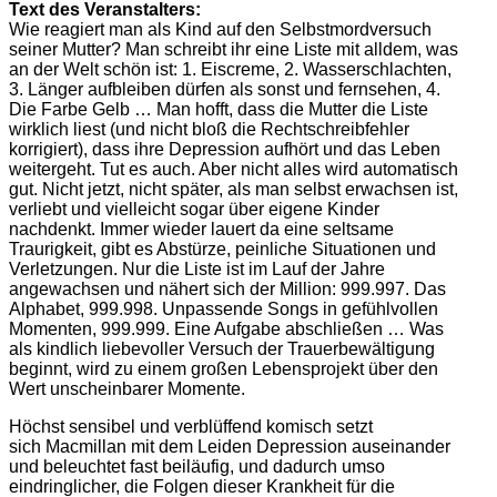
Text des Veranstalters:
Wie reagiert man als Kind auf den Selbstmordversuch
seiner Mutter? Man schreibt ihr eine Liste mit alldem, was
an der Welt schön ist: 1. Eiscreme, 2. Wasserschlachten,
3. Länger aufbleiben dürfen als sonst und fernsehen, 4.
Die Farbe Gelb … Man hofft, dass die Mutter die Liste
wirklich liest (und nicht bloß die Rechtschreibfehler
korrigiert), dass ihre Depression aufhört und das Leben
weitergeht. Tut es auch. Aber nicht alles wird automatisch
gut. Nicht jetzt, nicht später, als man selbst erwachsen ist,
verliebt und vielleicht sogar über eigene Kinder
nachdenkt. Immer wieder lauert da eine seltsame
Traurigkeit, gibt es Abstürze, peinliche Situationen und
Verletzungen. Nur die Liste ist im Lauf der Jahre
angewachsen und nähert sich der Million: 999.997. Das
Alphabet, 999.998. Unpassende Songs in gefühlvollen
Momenten, 999.999. Eine Aufgabe abschließen … Was
als kindlich liebevoller Versuch der Trauerbewältigung
beginnt, wird zu einem großen Lebensprojekt über den
Wert unscheinbarer Momente.
Höchst sensibel und verblüffend komisch setzt
sich
Macmillan
mit dem Leiden Depression auseinander
und beleuchtet fast beiläufig, und dadurch umso
eindringlicher, die Folgen dieser Krankheit für die