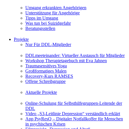
Umgang erkrankten Angehörigen
Unterstützung für Angehörige
Tipps im Umgang
Was tun bei Suizidgefahr
Beratungsstellen
Projekte
Nur Für DDL-Mitglieder
DDLmeeteinander: Virtueller Austausch für Mitglieder
Workshop Therapietagebuch mit Eva Jahnen
Traumasensitives Yoga
Großformatiges Malen
Recovery-Kurs RAMSES
Offene Schreibgruppe
Aktuelle Projekte
Online-Schulung für Selbsthilfegruppen-Leitende der
DDL
Video „S3-Leitlinie Depression“ verständlich erklärt
App PsyResQ – Digitaler Notfallkoffer für Menschen
in psychischen Krisen