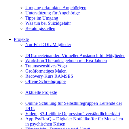
Umgang erkrankten Angehörigen
Unterstützung für Angehörige
Tipps im Umgang
Was tun bei Suizidgefahr
Beratungsstellen
Projekte
Nur Für DDL-Mitglieder
DDLmeeteinander: Virtueller Austausch für Mitglieder
Workshop Therapietagebuch mit Eva Jahnen
Traumasensitives Yoga
Großformatiges Malen
Recovery-Kurs RAMSES
Offene Schreibgruppe
Aktuelle Projekte
Online-Schulung für Selbsthilfegruppen-Leitende der
DDL
Video „S3-Leitlinie Depression“ verständlich erklärt
App PsyResQ – Digitaler Notfallkoffer für Menschen
in psychischen Krisen