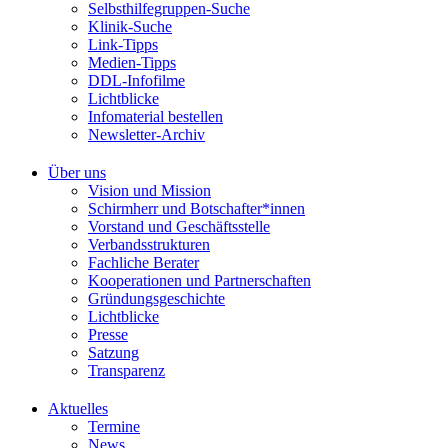
Selbsthilfegruppen-Suche
Klinik-Suche
Link-Tipps
Medien-Tipps
DDL-Infofilme
Lichtblicke
Infomaterial bestellen
Newsletter-Archiv
Über uns
Vision und Mission
Schirmherr und Botschafter*innen
Vorstand und Geschäftsstelle
Verbandsstrukturen
Fachliche Berater
Kooperationen und Partnerschaften
Gründungsgeschichte
Lichtblicke
Presse
Satzung
Transparenz
Aktuelles
Termine
News