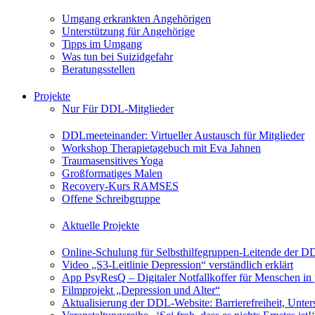
Umgang erkrankten Angehörigen
Unterstützung für Angehörige
Tipps im Umgang
Was tun bei Suizidgefahr
Beratungsstellen
Projekte
Nur Für DDL-Mitglieder
DDLmeeteinander: Virtueller Austausch für Mitglieder
Workshop Therapietagebuch mit Eva Jahnen
Traumasensitives Yoga
Großformatiges Malen
Recovery-Kurs RAMSES
Offene Schreibgruppe
Aktuelle Projekte
Online-Schulung für Selbsthilfegruppen-Leitende der 
Video „S3-Leitlinie Depression“ verständlich erklärt
App PsyResQ – Digitaler Notfallkoffer für Menschen in
Filmprojekt „Depression und Alter“
Aktualisierung der DDL-Website: Barrierefreiheit, Unters