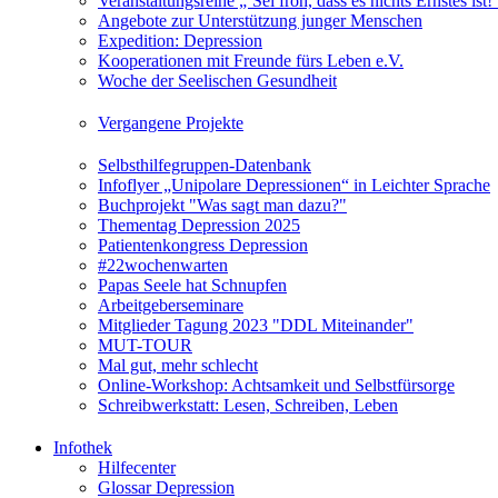
Veranstaltungsreihe „‘Sei froh, dass es nichts Ernstes is
Angebote zur Unterstützung junger Menschen
Expedition: Depression
Kooperationen mit Freunde fürs Leben e.V.
Woche der Seelischen Gesundheit
Vergangene Projekte
Selbsthilfegruppen-Datenbank
Infoflyer „Unipolare Depressionen“ in Leichter Sprache
Buchprojekt "Was sagt man dazu?"
Thementag Depression 2025
Patientenkongress Depression
#22wochenwarten
Papas Seele hat Schnupfen
Arbeitgeberseminare
Mitglieder Tagung 2023 "DDL Miteinander"
MUT-TOUR
Mal gut, mehr schlecht
Online-Workshop: Achtsamkeit und Selbstfürsorge
Schreibwerkstatt: Lesen, Schreiben, Leben
Infothek
Hilfecenter
Glossar Depression