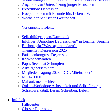
Veranstaltungsreihe „‘Sei froh, dass es nichts Ernstes is
Angebote zur Unterstützung junger Menschen
Expedition: Depression
Kooperationen mit Freunde fürs Leben e.V.
Woche der Seelischen Gesundheit
Vergangene Projekte
Selbsthilfegruppen-Datenbank
Infoflyer „Unipolare Depressionen“ in Leichter Sprache
Buchprojekt "Was sagt man dazu?"
Thementag Depression 2025
Patientenkongress Depression
#22wochenwarten
Papas Seele hat Schnupfen
Arbeitgeberseminare
Mitglieder Tagung 2023 "DDL Miteinander"
MUT-TOUR
Mal gut, mehr schlecht
Online-Workshop: Achtsamkeit und Selbstfürsorge
Schreibwerkstatt: Lesen, Schreiben, Leben
Infothek
Hilfecenter
Glossar Depression