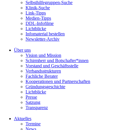
Selbsthilfegruppen-Suche
Klinik-Suche
Link-Tipps
Medien-Tipps
DDL-Infofilme
Lichtblicke
Infomaterial bestellen
Newsletter-Archiv
Über uns
Vision und Mission
Schirmherr und Botschafter*innen
Vorstand und Geschäftsstelle
Verbandsstrukturen
Fachliche Berater
Kooperationen und Partnerschaften
Gründungsgeschichte
Lichtblicke
Presse
Satzung
Transparenz
Aktuelles
Termine
News