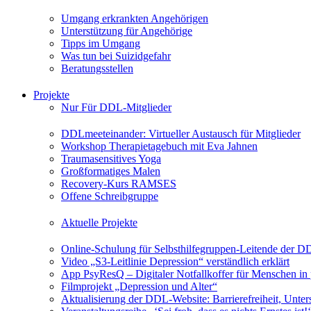
Umgang erkrankten Angehörigen
Unterstützung für Angehörige
Tipps im Umgang
Was tun bei Suizidgefahr
Beratungsstellen
Projekte
Nur Für DDL-Mitglieder
DDLmeeteinander: Virtueller Austausch für Mitglieder
Workshop Therapietagebuch mit Eva Jahnen
Traumasensitives Yoga
Großformatiges Malen
Recovery-Kurs RAMSES
Offene Schreibgruppe
Aktuelle Projekte
Online-Schulung für Selbsthilfegruppen-Leitende der 
Video „S3-Leitlinie Depression“ verständlich erklärt
App PsyResQ – Digitaler Notfallkoffer für Menschen in
Filmprojekt „Depression und Alter“
Aktualisierung der DDL-Website: Barrierefreiheit, Unters