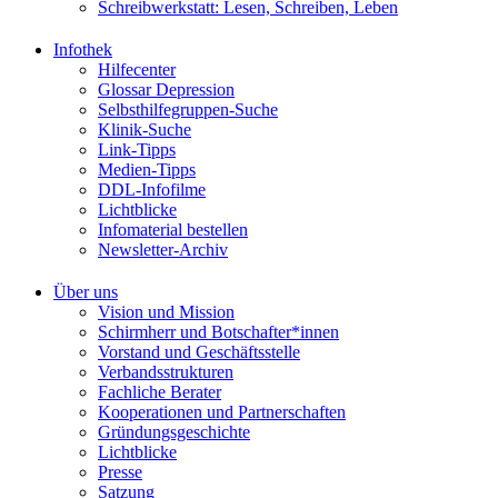
Schreibwerkstatt: Lesen, Schreiben, Leben
Infothek
Hilfecenter
Glossar Depression
Selbsthilfegruppen-Suche
Klinik-Suche
Link-Tipps
Medien-Tipps
DDL-Infofilme
Lichtblicke
Infomaterial bestellen
Newsletter-Archiv
Über uns
Vision und Mission
Schirmherr und Botschafter*innen
Vorstand und Geschäftsstelle
Verbandsstrukturen
Fachliche Berater
Kooperationen und Partnerschaften
Gründungsgeschichte
Lichtblicke
Presse
Satzung