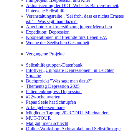
Filmprojekt „Depression und Alter“
Aktualisierung der DDL-Website: Barrierefreiheit,
Unterseite Selbsthilfe
Veranstaltungsreihe „‘Sei froh, dass es nichts Ernstes
ist!‘ – Was sagt man dazu?“
Angebote zur Unterstützung junger Menschen
Expedition: Depression
Kooperationen mit Freunde fürs Leben e.V.
Woche der Seelischen Gesundheit
Vergangene Projekte
Selbsthilfegruppen-Datenbank
Infoflyer „Unipolare Depressionen“ in Leichter
Sprache
Buchprojekt "Was sagt man dazu?"
Thementag Depression 2025
Patientenkongress Depression
#22wochenwarten
Papas Seele hat Schnupfen
Arbeitgeberseminare
Mitglieder Tagung 2023 "DDL Miteinander"
MUT-TOUR
Mal gut, mehr schlecht
Online-Workshop: Achtsamkeit und Selbstfürsorge