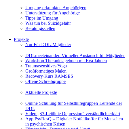
Umgang erkrankten Angehörigen
Unterstützung für Angehörige
Tipps im Umgang
Was tun bei Suizidgefahr
Beratungsstellen
Projekte
Nur Für DDL-Mitglieder
DDLmeeteinander: Virtueller Austausch für Mitglieder
Workshop Therapietagebuch mit Eva Jahnen
Traumasensitives Yoga
Großformatiges Malen
Recovery-Kurs RAMSES
Offene Schreibgruppe
Aktuelle Projekte
Online-Schulung für Selbsthilfegruppen-Leitende der
DDL
Video „S3-Leitlinie Depression“ verständlich erklärt
App PsyResQ – Digitaler Notfallkoffer für Menschen
in psychischen Krisen