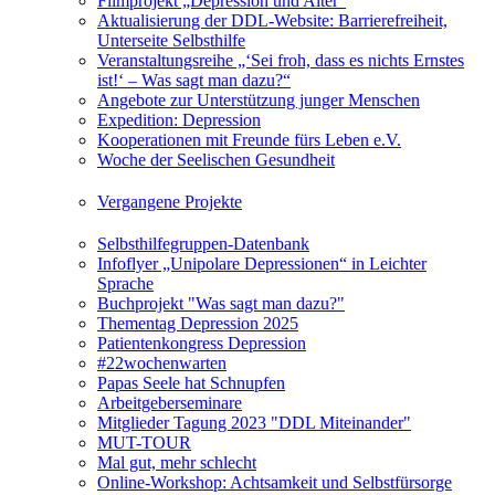
Filmprojekt „Depression und Alter“
Aktualisierung der DDL-Website: Barrierefreiheit,
Unterseite Selbsthilfe
Veranstaltungsreihe „‘Sei froh, dass es nichts Ernstes
ist!‘ – Was sagt man dazu?“
Angebote zur Unterstützung junger Menschen
Expedition: Depression
Kooperationen mit Freunde fürs Leben e.V.
Woche der Seelischen Gesundheit
Vergangene Projekte
Selbsthilfegruppen-Datenbank
Infoflyer „Unipolare Depressionen“ in Leichter
Sprache
Buchprojekt "Was sagt man dazu?"
Thementag Depression 2025
Patientenkongress Depression
#22wochenwarten
Papas Seele hat Schnupfen
Arbeitgeberseminare
Mitglieder Tagung 2023 "DDL Miteinander"
MUT-TOUR
Mal gut, mehr schlecht
Online-Workshop: Achtsamkeit und Selbstfürsorge