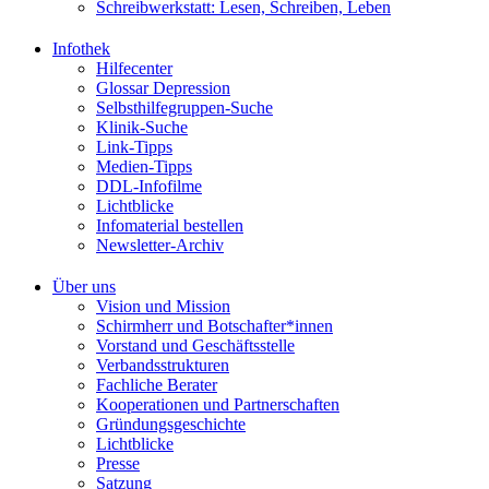
Schreibwerkstatt: Lesen, Schreiben, Leben
Infothek
Hilfecenter
Glossar Depression
Selbsthilfegruppen-Suche
Klinik-Suche
Link-Tipps
Medien-Tipps
DDL-Infofilme
Lichtblicke
Infomaterial bestellen
Newsletter-Archiv
Über uns
Vision und Mission
Schirmherr und Botschafter*innen
Vorstand und Geschäftsstelle
Verbandsstrukturen
Fachliche Berater
Kooperationen und Partnerschaften
Gründungsgeschichte
Lichtblicke
Presse
Satzung