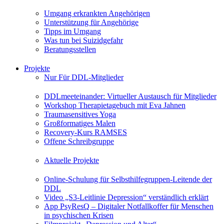
Umgang erkrankten Angehörigen
Unterstützung für Angehörige
Tipps im Umgang
Was tun bei Suizidgefahr
Beratungsstellen
Projekte
Nur Für DDL-Mitglieder
DDLmeeteinander: Virtueller Austausch für Mitglieder
Workshop Therapietagebuch mit Eva Jahnen
Traumasensitives Yoga
Großformatiges Malen
Recovery-Kurs RAMSES
Offene Schreibgruppe
Aktuelle Projekte
Online-Schulung für Selbsthilfegruppen-Leitende der
DDL
Video „S3-Leitlinie Depression“ verständlich erklärt
App PsyResQ – Digitaler Notfallkoffer für Menschen
in psychischen Krisen