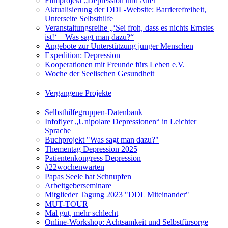
Filmprojekt „Depression und Alter“
Aktualisierung der DDL-Website: Barrierefreiheit,
Unterseite Selbsthilfe
Veranstaltungsreihe „‘Sei froh, dass es nichts Ernstes
ist!‘ – Was sagt man dazu?“
Angebote zur Unterstützung junger Menschen
Expedition: Depression
Kooperationen mit Freunde fürs Leben e.V.
Woche der Seelischen Gesundheit
Vergangene Projekte
Selbsthilfegruppen-Datenbank
Infoflyer „Unipolare Depressionen“ in Leichter
Sprache
Buchprojekt "Was sagt man dazu?"
Thementag Depression 2025
Patientenkongress Depression
#22wochenwarten
Papas Seele hat Schnupfen
Arbeitgeberseminare
Mitglieder Tagung 2023 "DDL Miteinander"
MUT-TOUR
Mal gut, mehr schlecht
Online-Workshop: Achtsamkeit und Selbstfürsorge