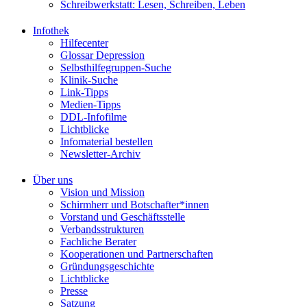
Schreibwerkstatt: Lesen, Schreiben, Leben
Infothek
Hilfecenter
Glossar Depression
Selbsthilfegruppen-Suche
Klinik-Suche
Link-Tipps
Medien-Tipps
DDL-Infofilme
Lichtblicke
Infomaterial bestellen
Newsletter-Archiv
Über uns
Vision und Mission
Schirmherr und Botschafter*innen
Vorstand und Geschäftsstelle
Verbandsstrukturen
Fachliche Berater
Kooperationen und Partnerschaften
Gründungsgeschichte
Lichtblicke
Presse
Satzung