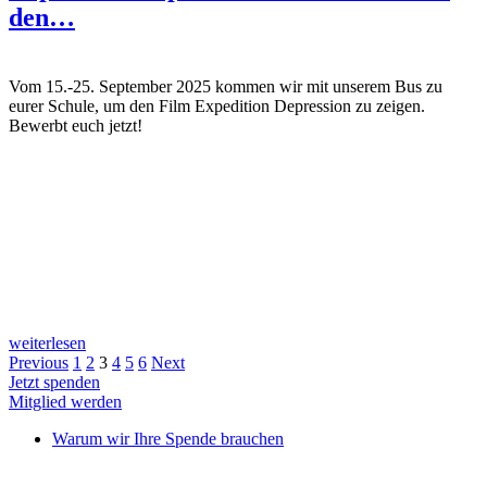
den…
Vom 15.-25. September 2025 kommen wir mit unserem Bus zu
eurer Schule, um den Film Expedition Depression zu zeigen.
Bewerbt euch jetzt!
weiterlesen
Previous
1
2
3
4
5
6
Next
Jetzt spenden
Mitglied werden
Warum wir Ihre Spende brauchen