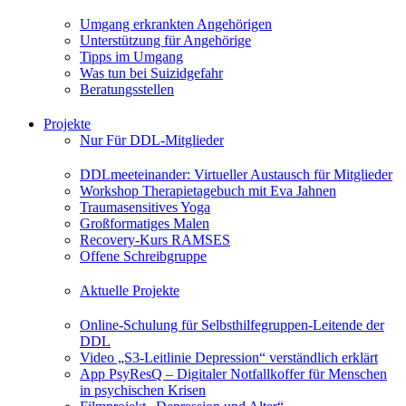
Umgang erkrankten Angehörigen
Unterstützung für Angehörige
Tipps im Umgang
Was tun bei Suizidgefahr
Beratungsstellen
Projekte
Nur Für DDL-Mitglieder
DDLmeeteinander: Virtueller Austausch für Mitglieder
Workshop Therapietagebuch mit Eva Jahnen
Traumasensitives Yoga
Großformatiges Malen
Recovery-Kurs RAMSES
Offene Schreibgruppe
Aktuelle Projekte
Online-Schulung für Selbsthilfegruppen-Leitende der
DDL
Video „S3-Leitlinie Depression“ verständlich erklärt
App PsyResQ – Digitaler Notfallkoffer für Menschen
in psychischen Krisen