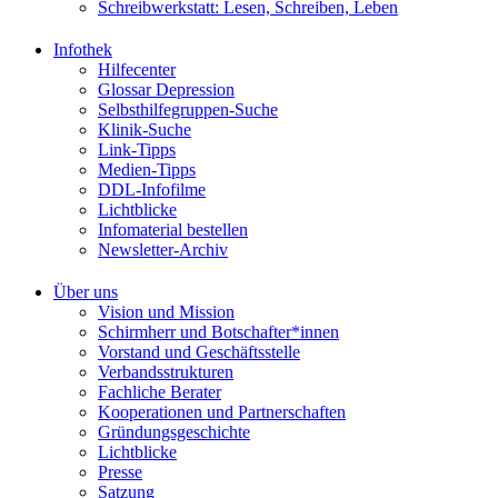
Schreibwerkstatt: Lesen, Schreiben, Leben
Infothek
Hilfecenter
Glossar Depression
Selbsthilfegruppen-Suche
Klinik-Suche
Link-Tipps
Medien-Tipps
DDL-Infofilme
Lichtblicke
Infomaterial bestellen
Newsletter-Archiv
Über uns
Vision und Mission
Schirmherr und Botschafter*innen
Vorstand und Geschäftsstelle
Verbandsstrukturen
Fachliche Berater
Kooperationen und Partnerschaften
Gründungsgeschichte
Lichtblicke
Presse
Satzung