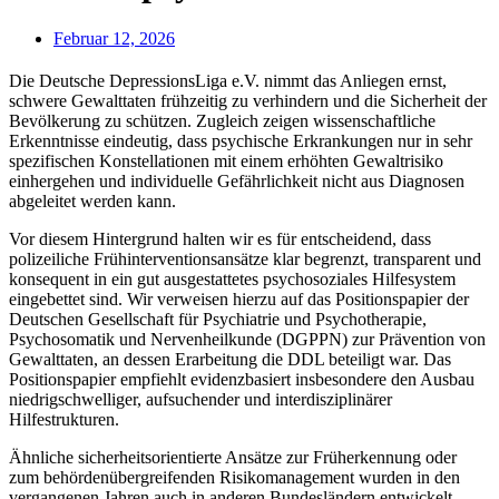
Februar 12, 2026
Die Deutsche DepressionsLiga e.V. nimmt das Anliegen ernst,
schwere Gewalttaten frühzeitig zu verhindern und die Sicherheit der
Bevölkerung zu schützen. Zugleich zeigen wissenschaftliche
Erkenntnisse eindeutig, dass psychische Erkrankungen nur in sehr
spezifischen Konstellationen mit einem erhöhten Gewaltrisiko
einhergehen und individuelle Gefährlichkeit nicht aus Diagnosen
abgeleitet werden kann.
Vor diesem Hintergrund halten wir es für entscheidend, dass
polizeiliche Frühinterventionsansätze klar begrenzt, transparent und
konsequent in ein gut ausgestattetes psychosoziales Hilfesystem
eingebettet sind. Wir verweisen hierzu auf das Positionspapier der
Deutschen Gesellschaft für Psychiatrie und Psychotherapie,
Psychosomatik und Nervenheilkunde (DGPPN) zur Prävention von
Gewalttaten, an dessen Erarbeitung die DDL beteiligt war. Das
Positionspapier empfiehlt evidenzbasiert insbesondere den Ausbau
niedrigschwelliger, aufsuchender und interdisziplinärer
Hilfestrukturen.
Ähnliche sicherheitsorientierte Ansätze zur Früherkennung oder
zum behördenübergreifenden Risikomanagement wurden in den
vergangenen Jahren auch in anderen Bundesländern entwickelt,