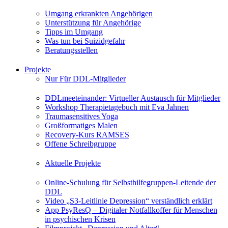
Umgang erkrankten Angehörigen
Unterstützung für Angehörige
Tipps im Umgang
Was tun bei Suizidgefahr
Beratungsstellen
Projekte
Nur Für DDL-Mitglieder
DDLmeeteinander: Virtueller Austausch für Mitglieder
Workshop Therapietagebuch mit Eva Jahnen
Traumasensitives Yoga
Großformatiges Malen
Recovery-Kurs RAMSES
Offene Schreibgruppe
Aktuelle Projekte
Online-Schulung für Selbsthilfegruppen-Leitende der
DDL
Video „S3-Leitlinie Depression“ verständlich erklärt
App PsyResQ – Digitaler Notfallkoffer für Menschen
in psychischen Krisen