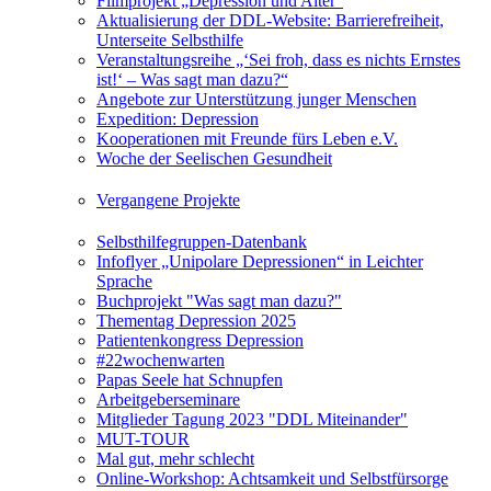
Filmprojekt „Depression und Alter“
Aktualisierung der DDL-Website: Barrierefreiheit,
Unterseite Selbsthilfe
Veranstaltungsreihe „‘Sei froh, dass es nichts Ernstes
ist!‘ – Was sagt man dazu?“
Angebote zur Unterstützung junger Menschen
Expedition: Depression
Kooperationen mit Freunde fürs Leben e.V.
Woche der Seelischen Gesundheit
Vergangene Projekte
Selbsthilfegruppen-Datenbank
Infoflyer „Unipolare Depressionen“ in Leichter
Sprache
Buchprojekt "Was sagt man dazu?"
Thementag Depression 2025
Patientenkongress Depression
#22wochenwarten
Papas Seele hat Schnupfen
Arbeitgeberseminare
Mitglieder Tagung 2023 "DDL Miteinander"
MUT-TOUR
Mal gut, mehr schlecht
Online-Workshop: Achtsamkeit und Selbstfürsorge