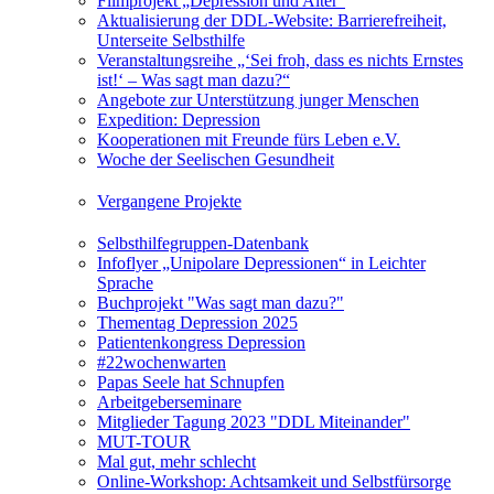
Filmprojekt „Depression und Alter“
Aktualisierung der DDL-Website: Barrierefreiheit,
Unterseite Selbsthilfe
Veranstaltungsreihe „‘Sei froh, dass es nichts Ernstes
ist!‘ – Was sagt man dazu?“
Angebote zur Unterstützung junger Menschen
Expedition: Depression
Kooperationen mit Freunde fürs Leben e.V.
Woche der Seelischen Gesundheit
Vergangene Projekte
Selbsthilfegruppen-Datenbank
Infoflyer „Unipolare Depressionen“ in Leichter
Sprache
Buchprojekt "Was sagt man dazu?"
Thementag Depression 2025
Patientenkongress Depression
#22wochenwarten
Papas Seele hat Schnupfen
Arbeitgeberseminare
Mitglieder Tagung 2023 "DDL Miteinander"
MUT-TOUR
Mal gut, mehr schlecht
Online-Workshop: Achtsamkeit und Selbstfürsorge