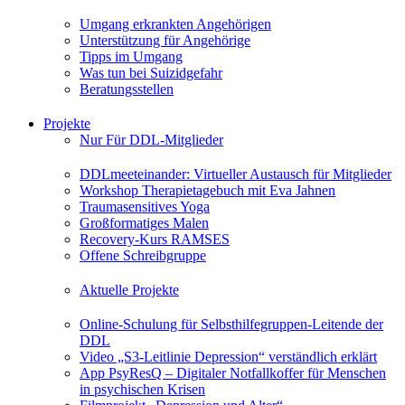
Umgang erkrankten Angehörigen
Unterstützung für Angehörige
Tipps im Umgang
Was tun bei Suizidgefahr
Beratungsstellen
Projekte
Nur Für DDL-Mitglieder
DDLmeeteinander: Virtueller Austausch für Mitglieder
Workshop Therapietagebuch mit Eva Jahnen
Traumasensitives Yoga
Großformatiges Malen
Recovery-Kurs RAMSES
Offene Schreibgruppe
Aktuelle Projekte
Online-Schulung für Selbsthilfegruppen-Leitende der
DDL
Video „S3-Leitlinie Depression“ verständlich erklärt
App PsyResQ – Digitaler Notfallkoffer für Menschen
in psychischen Krisen