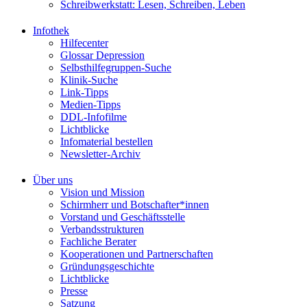
Schreibwerkstatt: Lesen, Schreiben, Leben
Infothek
Hilfecenter
Glossar Depression
Selbsthilfegruppen-Suche
Klinik-Suche
Link-Tipps
Medien-Tipps
DDL-Infofilme
Lichtblicke
Infomaterial bestellen
Newsletter-Archiv
Über uns
Vision und Mission
Schirmherr und Botschafter*innen
Vorstand und Geschäftsstelle
Verbandsstrukturen
Fachliche Berater
Kooperationen und Partnerschaften
Gründungsgeschichte
Lichtblicke
Presse
Satzung