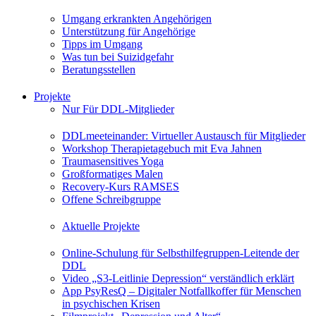
Umgang erkrankten Angehörigen
Unterstützung für Angehörige
Tipps im Umgang
Was tun bei Suizidgefahr
Beratungsstellen
Projekte
Nur Für DDL-Mitglieder
DDLmeeteinander: Virtueller Austausch für Mitglieder
Workshop Therapietagebuch mit Eva Jahnen
Traumasensitives Yoga
Großformatiges Malen
Recovery-Kurs RAMSES
Offene Schreibgruppe
Aktuelle Projekte
Online-Schulung für Selbsthilfegruppen-Leitende der
DDL
Video „S3-Leitlinie Depression“ verständlich erklärt
App PsyResQ – Digitaler Notfallkoffer für Menschen
in psychischen Krisen