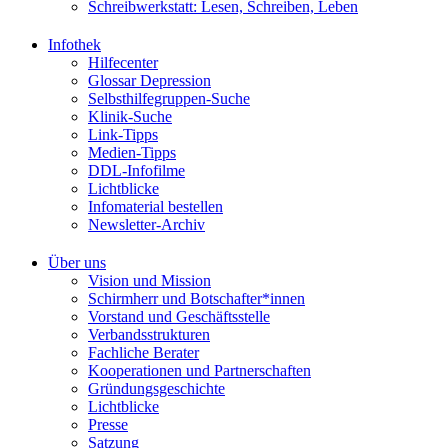
Schreibwerkstatt: Lesen, Schreiben, Leben
Infothek
Hilfecenter
Glossar Depression
Selbsthilfegruppen-Suche
Klinik-Suche
Link-Tipps
Medien-Tipps
DDL-Infofilme
Lichtblicke
Infomaterial bestellen
Newsletter-Archiv
Über uns
Vision und Mission
Schirmherr und Botschafter*innen
Vorstand und Geschäftsstelle
Verbandsstrukturen
Fachliche Berater
Kooperationen und Partnerschaften
Gründungsgeschichte
Lichtblicke
Presse
Satzung