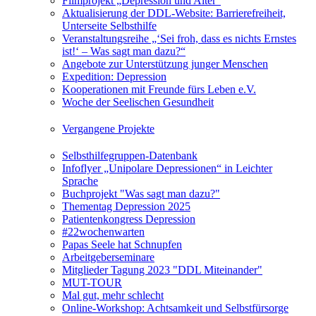
Filmprojekt „Depression und Alter“
Aktualisierung der DDL-Website: Barrierefreiheit,
Unterseite Selbsthilfe
Veranstaltungsreihe „‘Sei froh, dass es nichts Ernstes
ist!‘ – Was sagt man dazu?“
Angebote zur Unterstützung junger Menschen
Expedition: Depression
Kooperationen mit Freunde fürs Leben e.V.
Woche der Seelischen Gesundheit
Vergangene Projekte
Selbsthilfegruppen-Datenbank
Infoflyer „Unipolare Depressionen“ in Leichter
Sprache
Buchprojekt "Was sagt man dazu?"
Thementag Depression 2025
Patientenkongress Depression
#22wochenwarten
Papas Seele hat Schnupfen
Arbeitgeberseminare
Mitglieder Tagung 2023 "DDL Miteinander"
MUT-TOUR
Mal gut, mehr schlecht
Online-Workshop: Achtsamkeit und Selbstfürsorge