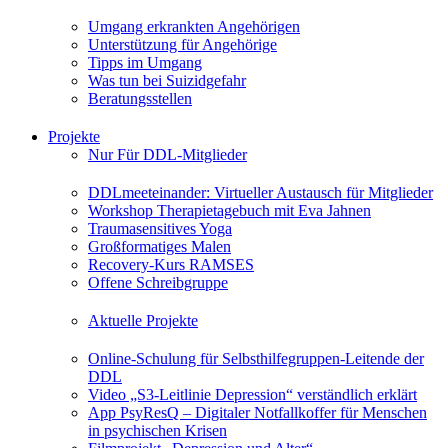
Umgang erkrankten Angehörigen
Unterstützung für Angehörige
Tipps im Umgang
Was tun bei Suizidgefahr
Beratungsstellen
Projekte
Nur Für DDL-Mitglieder
DDLmeeteinander: Virtueller Austausch für Mitglieder
Workshop Therapietagebuch mit Eva Jahnen
Traumasensitives Yoga
Großformatiges Malen
Recovery-Kurs RAMSES
Offene Schreibgruppe
Aktuelle Projekte
Online-Schulung für Selbsthilfegruppen-Leitende der
DDL
Video „S3-Leitlinie Depression“ verständlich erklärt
App PsyResQ – Digitaler Notfallkoffer für Menschen
in psychischen Krisen