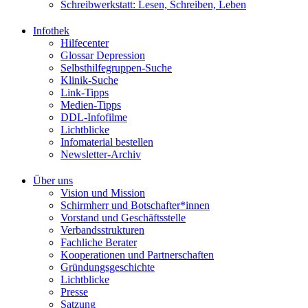
Schreibwerkstatt: Lesen, Schreiben, Leben
Infothek
Hilfecenter
Glossar Depression
Selbsthilfegruppen-Suche
Klinik-Suche
Link-Tipps
Medien-Tipps
DDL-Infofilme
Lichtblicke
Infomaterial bestellen
Newsletter-Archiv
Über uns
Vision und Mission
Schirmherr und Botschafter*innen
Vorstand und Geschäftsstelle
Verbandsstrukturen
Fachliche Berater
Kooperationen und Partnerschaften
Gründungsgeschichte
Lichtblicke
Presse
Satzung