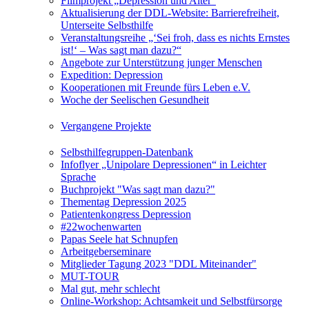
Filmprojekt „Depression und Alter“
Aktualisierung der DDL-Website: Barrierefreiheit,
Unterseite Selbsthilfe
Veranstaltungsreihe „‘Sei froh, dass es nichts Ernstes
ist!‘ – Was sagt man dazu?“
Angebote zur Unterstützung junger Menschen
Expedition: Depression
Kooperationen mit Freunde fürs Leben e.V.
Woche der Seelischen Gesundheit
Vergangene Projekte
Selbsthilfegruppen-Datenbank
Infoflyer „Unipolare Depressionen“ in Leichter
Sprache
Buchprojekt "Was sagt man dazu?"
Thementag Depression 2025
Patientenkongress Depression
#22wochenwarten
Papas Seele hat Schnupfen
Arbeitgeberseminare
Mitglieder Tagung 2023 "DDL Miteinander"
MUT-TOUR
Mal gut, mehr schlecht
Online-Workshop: Achtsamkeit und Selbstfürsorge